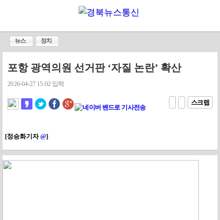
뉴스
정치
포항 광역의원 선거판 ‘자질 논란’ 확산
2026-04-27 15:02 입력
스크랩
[정승화기자
@
]