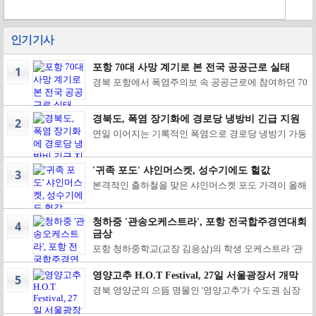
인기기사
포항 70대 사망 계기로 본 전국 공공근로 실태
1
경북 포항에서 폭염주의보 속 공공근로에 참여하던 70
대 남성이 작업 중 쓰러져 숨지면서, 전국 지방자치단
체가 운영하는 공공근로사업의 폭염 대응 체계를 다시
짚어봐야 한다는 목소리가 커지고 있다. 포항시 등에
경북도, 폭염 장기화에 경로당 냉방비 긴급 지원
2
따르면 지난 3일 오전 9시쯤 포항시 남구 효곡동 재래
연일 이어지는 기록적인 폭염으로 경로당 냉방기 가동
시장에서 도로변 쓰레기를 줍는 공공근로사업에 참여
이 크게 늘자 경북도가 도내 모든 경로당에 냉방비를
하던 A(70대)씨가 동료와 함께 약 30분간 작업한 뒤 휴
추가 지원한다. 경북도는 폭염 장기화에 따른 냉방비
식 중 어지러움을 호소했다. 포항시 직원들이 10분 뒤
부담을 덜기 위해 재해구호기금 8억6천600만원을 투
현장에 도착해 응급조치 후 병원으로 옮겼지만 A씨는
'귀족 포도' 샤인머스켓, 성수기에도 헐값
3
입, 도내 경로당 8천660곳에 각각 10만원씩의 냉방비
이날 오전 11시 14분 끝내 숨졌다. 사고 당시 포항 남구
본격적인 출하철을 맞은 샤인머스켓 포도 가격이 올해
를 긴급 지원한다고 3일 밝혔다. 현재 도내 경로당에는
효자동 기온은 전날보다 2.6도가량 낮은 30.2도로, 체
도 예년 수준을 밑돌면서 전국 최대 주산지인 경북지역
7~8월 두 달간 월 16만5천원의 냉방비가 지원되고 있
감온도 33도 이상에 발령되는 폭염주의보 상태였다.
포도 농가의 시름이 깊어지고 있다. 한국농수산식품유
지만, 최근 낮 최고기온이 39도에 육박하고 열대야가
포항시는 사고 직후 공공근로사업을 일제히 중단했으
통공사 농산물유통종합정보에 따르면 지난 1일 안동
이어지면서 에어컨 사용 시간이 크게 늘어 추가 지원이
며, 경찰과 대구고용노동청 포항지청은 산업재해 여부
청하중 '관송오케스트라', 포항 전국합주경연대회
4
도매시장에서 거래된 샤인머스켓 특등급 2㎏ 한 상자
필요하다는 현장의 요구가 잇따랐다. 특히 포항과 경산
와 A씨의 기저질환 등 정확한 사망 원인을 조사 중이
금상
의 평균 경매가격은 9000원에 그쳤다. 최저가는 4500
에는 올해 처음으로 폭염 최고 단계인 '폭염중대경
다. 이번 사고에서 특히 눈에 띄는 대목은 사고 당시 기
원까지 떨어졌고, 최고가도 1만2500원 수준이었다. 4
포항 청하중학교(교장 김응삼)의 학생 오케스트라 '관
보'가 발효되는 등 경북 전역이 극심한 무더위에 시달
온이 정부의 옥외작업 중지 권고 기준에는 못 미쳤다는
㎏ 상자 기준으로도 평균 2만5433원에 거래돼, 프리미
송오케스트라'가 전국 규모 합주경연대회에서 금상을
리면서 경로당은 어르신들의 대표적인 무더위 쉼터 역
점이다. 고용노동부는 올해 폭염특보 체계 개편에 맞춰
엄 과일로 통하던 예전 명성과는 거리가 먼 가격대를
수상했다. 청하중학교는 7월 30일부터 8월 1일까지 포
할을 하고 있다. 도는 이번 추가 지원을 통해 냉방기 가
단계별 작업중지 기준을 세분화했다. 체감온도 33도
영양고추 H.O.T Festival, 27일 서울광장서 개막
5
형성했다. 앞선 지난달 30일에도 2㎏ 특등급 평균가가
항예술회관에서 열린 '2026 포항 전국합주경연대회'에
동에 따른 운영 부담을 줄이는 한편, 무더위에 취약한
이상 '폭염주의보' 단계에서는 2시간마다 20분 이상 휴
경북 영양군의 으뜸 명물인 '영양고추'가 수도권 심장
9100원에 머무는 등 최근 며칠간 비슷한 약세가 이어
서 관송오케스트라가 중등부 금상을 받았다고 밝혔다.
고령층이 보다 안전하고 쾌적한 환경에서 여름을 보낼
식 부여가 법적 의무이며 작업시간대 조정이나 옥외작
부인 서울광장에서 도심 소비자를 직접 찾아가는 대형
지고 있다. 가격 약세는 안동뿐 아니라 전국 주요 도매
관송오케스트라는 안토닌 드보르자크 교향곡 9번 '신
수 있도록 지원할 방침이다. 황명석 경북도 부지사는
업 단축이 권고된다. 체감온도 35도 이상 '폭염경보' 단
직거래 한마당을 펼친다. 영양군은 오는 8월 27일부터
시장에서 공통적으로 나타나고 있다. 광주서부·전주·
세계로부터' 4악장과 요한 슈트라우스 2세의 '천둥과
"폭염이 장기화되면서 어르신들의 건강 보호가 무엇보
계에서는 오후 2시부터 5시까지 옥외작업 중지가 권고