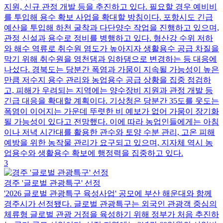
지원, 신규 관정 개발 등을 추진하고 있다. 필요할 경우 예비비
를 투입해 용수 확보 사업을 확대할 방침이다. 포항시도 긴급
예산을 투입해 하천 굴착과 다단양수 작업을 진행하고 있으며,
관정 신설과 용수로 정비를 병행하고 있다. 형산강 수위 저하
와 해수 역류로 취수원 염도가 높아지자 생활용수 공급 차질을
막기 위해 취수원을 영천댐과 임하댐으로 변경하는 등 대응에
나섰다. 경북도는 당분간 폭염과 가뭄이 지속될 가능성이 높은
만큼 저수지 용수 관리와 농업용수 공급 상황을 집중 점검하
고, 피해가 우려되는 지역에는 양수장비 지원과 관정 개발 등
긴급 대응을 확대할 계획이다. 기상청은 당분간 35도를 웃도는
폭염이 이어지는 가운데 뚜렷한 비 예보가 없어 가뭄이 장기화
될 가능성이 있다고 전망했다. 이에 따라 농업인들에게는 아침
이나 저녁 시간대를 활용한 관수와 토양 수분 관리, 고온 피해
예방을 위한 농작물 관리가 요구되고 있으며, 지자체 역시 농
업용수와 생활용수 확보에 행정력을 집중하고 있다.
3
경주 '글로벌 관광특구' 선정
'2026 글로벌 관광특구 육성사업' 공모에 부산 해운대와 함께
경주시가 선정됐다. 글로벌 관광특구는 외국인 관광객 중심의
체류형 글로벌 관광 거점을 육성하기 위해 정부가 처음 추진하