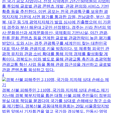
는 국가 공모 사업이다. 선정 지역에는 2년간 60억원의 사업비
를 투입해 글로벌 관광 콘텐츠 개발, 관광 편의와 서비스 기반
확충 등을 추진한다. 이번 공모는 전국 관광특구를 보유한 광
역지자체 가운데 서면 평가를 통과한 강원, 전남광주, 부산, 경
북, 대구 등 5개 광역지자체가 발표 심사에 진출했으며 이 가운
데 경주와 부산 해운대 2곳만 선정됐다. 경주는 신라 천년의 역
사·문화유산과 세계문화유산, 국제회의 기반시설, 야간 관광,
한류 문화 콘텐츠 등을 연계한 글로벌 관광전략이 높은 평가를
받았다. 도와 시는 경주 관광특구를 세계인이 찾는 대한민국
대표 역사·문화 관광지로 키울 방침이다. 또 체류형 외국인 관
광객 유치와 관광 소비 확대를 통해 지역 경제를 활성화할 계
획이다. 경북도는 이와 별도로 올해 관광교통 촉진과 초광역형
관광교통 혁신 사업 등을 통해 관광 접근성을 개선하고 글로벌
관광 콘텐츠를 육성하고 있다.
4
경북 산불 피해주민 2,110명, 국가와 지자체 상대 손배소 제기
지난해 경북 북부지역을 휩쓴 대형 산불 피해 주민들이 정부의
부실 대응 책임을 묻겠다며 국가를 상대로 손해배상 청구 소송
을 제기했다. 경북산불 공동대책위원회는 29일 서울중앙지방
법원 앞에서 기자회견을 열고 국가와 경상북도, 안동시·영덕