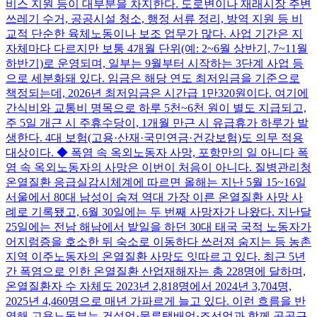
비스 지원 등이 대부분을 차지한다. 도로변이나 재래시장 주변
쓰레기 수거, 공공시설 청소, 행정 서류 정리, 방역 지원 등 비
교적 단순한 육체노동이나 보조 업무가 많다. 사업 기간은 지
자체마다 다르지만 보통 4개월 단위(예: 2~6월 상반기, 7~11월
하반기)로 운영되며, 일부는 9월부터 시작하는 3단계 사업 등
으로 세분화돼 있다. 임금은 해당 연도 최저임금을 기준으로
책정되는데, 2026년 최저임금은 시간급 1만320원이다. 여기에
간식비와 교통비 명목으로 하루 5천~6천 원이 별도 지급되고,
주 5일 개근 시 주휴수당이, 1개월 만근 시 유급휴가 하루가 발
생한다. 4대 보험(고용·산재·국민연금·건강보험)도 의무 적용
대상이다. ◆ 폭염 속 옥외노동자 사망, 포항만의 일 아니다 폭
염 속 옥외노동자의 사망은 이번이 처음이 아니다. 질병관리청
온열질환 응급실감시체계에 따르면 올해는 지난 5월 15~16일
서울에서 80대 남성이 숨져 역대 가장 이른 온열질환 사망 사
례로 기록됐고, 6월 30일에는 두 번째 사망자가 나왔다. 지난달
25일에는 전남 해남에서 밭일을 하던 30대 태국 국적 노동자가
어지럼증을 호소한 뒤 숙소로 이동하다 쓰러져 숨지는 등 농촌
지역 이주노동자의 온열질환 사망도 잇따르고 있다. 최근 5년
간 폭염으로 인한 온열질환 산업재해자는 총 228명에 달하며,
온열질환자 수 자체도 2023년 2,818명에서 2024년 3,704명,
2025년 4,460명으로 매년 가파르게 늘고 있다. 이런 흐름을 반
영해 고용노동부는 건설업·물류택배업·조선업과 함께 공공근