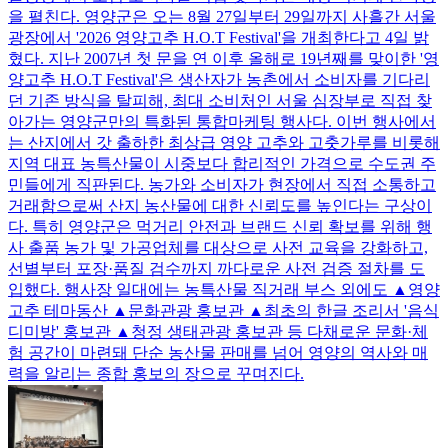
을 펼친다. 영양군은 오는 8월 27일부터 29일까지 사흘간 서울
광장에서 '2026 영양고추 H.O.T Festival'을 개최한다고 4일 밝
혔다. 지난 2007년 첫 문을 연 이후 올해로 19년째를 맞이한 '영
양고추 H.O.T Festival'은 생산자가 농촌에서 소비자를 기다리
던 기존 방식을 탈피해, 최대 소비처인 서울 심장부로 직접 찾
아가는 영양군만의 특화된 통합마케팅 행사다. 이번 행사에서
는 산지에서 갓 출하한 최상급 영양 고추와 고춧가루를 비롯해
지역 대표 농특산물이 시중보다 합리적인 가격으로 수도권 주
민들에게 직판된다. 농가와 소비자가 현장에서 직접 소통하고
거래함으로써 산지 농산물에 대한 신뢰도를 높인다는 구상이
다. 특히 영양군은 먹거리 안전과 브랜드 신뢰 확보를 위해 행
사 출품 농가 및 가공업체를 대상으로 사전 교육을 강화하고,
선별부터 포장·품질 검수까지 까다로운 사전 검증 절차를 도
입했다. 행사장 일대에는 농특산물 직거래 부스 외에도 ▲영양
고추 테마동산 ▲문화관광 홍보관 ▲최초의 한글 조리서 '음식
디미방' 홍보관 ▲청정 생태관광 홍보관 등 다채로운 문화·체
험 공간이 마련돼 단순 농산물 판매를 넘어 영양의 역사와 매
력을 알리는 종합 홍보의 장으로 꾸며진다.