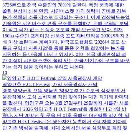
3726톤으로 전국 수출량의 78%에 달한다. 특정 품종에 대한
쏠림 현상이 심한 만큼, 샤인머스켓 가격 하락이 곧바로 경북
농가 전체의 소득 감소로 직결되는 구조다. 이에 경상북도농업
기술원은 샤인머스켓 편중 구조를 완화하기 위해 로열티 부담
이 적고 씨가 없는 신품종 포도를 개발·보급하고 있다. 현재
150ha 수준인 프리미엄 신품종 포도 재배면적을 2030년까지 2
배 이상 늘린다는 계획이다. 한국포도협회도 '2026년 포도 삽
목묘 구입비 지원사업'을 통해 품종 전환을 희망하는 농가를
지원하는 등 대응에 나서고 있지만, 이미 전국 재배면적의 절
반 이상이 샤인머스켓에 쏠려 있는 만큼 단기간에 구조를 바꾸
기는 쉽지 않을 것이라는 우려도 나온다.
10
영양고추 H.O.T Festival, 27일 서울광장서 개막
경북 영양군의 으뜸 명물인 '영양고추'가 수도권 심장부인 서
울광장에서 도심 소비자를 직접 찾아가는 대형 직거래 한마당
을 펼친다. 영양군은 오는 8월 27일부터 29일까지 사흘간 서울
광장에서 '2026 영양고추 H.O.T Festival'을 개최한다고 4일 밝
혔다. 지난 2007년 첫 문을 연 이후 올해로 19년째를 맞이한 '영
양고추 H.O.T Festival'은 생산자가 농촌에서 소비자를 기다리
던 기존 방식을 탈피해, 최대 소비처인 서울 심장부로 직접 찾