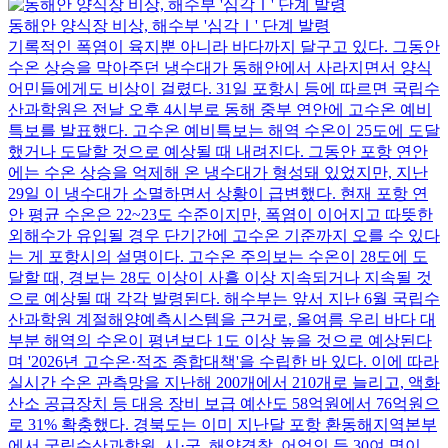
동해안 양식장 비상, 해수부 '심각Ⅰ' 단계 발령
기록적인 폭염이 육지뿐 아니라 바다까지 달구고 있다. 그동안
수온 상승을 막아주던 냉수대가 동해안에서 사라지면서 양식
어민들에게도 비상이 걸렸다. 31일 포항시 등에 따르면 국립수
산과학원은 전날 오후 4시부로 동해 중부 연안에 고수온 예비
특보를 발표했다. 고수온 예비특보는 해역 수온이 25도에 도달
했거나 도달할 것으로 예상될 때 내려진다. 그동안 포항 연안
에는 수온 상승을 억제해 온 냉수대가 형성돼 있었지만, 지난
29일 이 냉수대가 소멸하면서 상황이 급변했다. 현재 포항 연
안 평균 수온은 22~23도 수준이지만, 폭염이 이어지고 따뜻한
외해수가 유입될 경우 단기간에 고수온 기준까지 오를 수 있다
는 게 포항시의 설명이다. 고수온 주의보는 수온이 28도에 도
달할 때, 경보는 28도 이상이 사흘 이상 지속되거나 지속될 것
으로 예상될 때 각각 발령된다. 해수부는 앞서 지난 6월 국립수
산과학원 계절해양예측시스템을 근거로, 올여름 우리 바다 대
부분 해역의 수온이 평년보다 1도 이상 높을 것으로 예상된다
며 '2026년 고수온·적조 종합대책'을 수립한 바 있다. 이에 따라
실시간 수온 관측망을 지난해 200개에서 210개로 늘리고, 액화
산소 공급장치 등 대응 장비 보급 예산도 58억원에서 76억원으
로 31% 확충했다. 경북도는 이미 지난달 포항 환동해지역본부
에서 국립수산과학원, 시·군, 해양경찰, 어업인 등 30여 명이