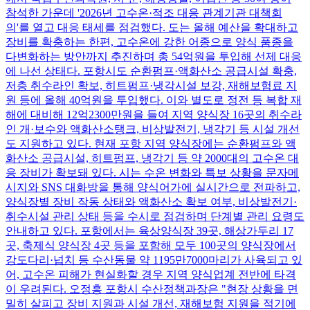
참석한 가운데 '2026년 고수온·적조 대응 관계기관 대책회
의'를 열고 대응 태세를 점검했다. 도는 올해 예산을 확대하고
장비를 확충하는 한편, 고수온에 강한 어종으로 양식 품종을
다변화하는 방안까지 추진하며 총 54억원을 투입해 선제 대응
에 나선 상태다. 포항시도 순환펌프·액화산소 공급시설 확충,
저층 취수라인 확보, 히트펌프·냉각시설 보강, 재해보험료 지
원 등에 올해 40억원을 투입했다. 이와 별도로 정전 등 복합 재
해에 대비해 12억2300만원을 들여 지역 양식장 16곳의 취수라
인 개·보수와 액화산소탱크, 비상발전기, 냉각기 등 시설 개선
도 지원하고 있다. 현재 포항 지역 양식장에는 순환펌프와 액
화산소 공급시설, 히트펌프, 냉각기 등 약 2000대의 고수온 대
응 장비가 확보돼 있다. 시는 수온 변화와 특보 상황을 문자메
시지와 SNS 대화방을 통해 양식어가에 실시간으로 전파하고,
양식장별 장비 작동 상태와 액화산소 확보 여부, 비상발전기·
취수시설 관리 상태 등을 수시로 점검하며 단계별 관리 요령도
안내하고 있다. 포항에서는 육상양식장 39곳, 해상가두리 17
곳, 축제식 양식장 4곳 등을 포함해 모두 100곳의 양식장에서
강도다리·넙치 등 수산동물 약 1195만7000마리가 사육되고 있
어, 고수온 피해가 현실화할 경우 지역 양식업계 전반에 타격
이 우려된다. 오정흥 포항시 수산정책과장은 "현장 상황을 면
밀히 살피고 장비 지원과 시설 개선, 재해보험 지원을 적기에