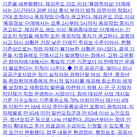
기준을 세분화했다. 체감온도 33도 이상 '폭염주의보' 단계에
서는 2시간마다 20분 이상 휴식 부여가 법적 의무이며 작업시
간대 조정이나 옥외작업 단축이 권고된다. 체감온도 35도 이상
'폭염경보' 단계에서는 오후 2시부터 5시까지 옥외작업 중지가
권고되고, 체감온도 38도 이상 '폭염중대경보' 단계에서는 긴
급조치 작업을 제외한 모든 옥외작업 중지가 권고된다. 포항의
사고 당시 상황은 가장 낮은 단계인 주의보 수준이어서, 현행
기준상으로는 작업 자체가 불가능한 상황은 아니었다. 결국 기
준을 지켰음에도 인명사고가 발생했다는 점에서, 고령·고위험
군 참여자에 대해서는 획일적 기온 기준보다 더 탄력적인 운용
이 필요하다는 지적이 나온다. ◆ 전국 공공근로, 얼마나 되나
공공근로사업은 장기 실직자와 경력단절 여성, 청년, 중장년
등 취업취약계층에게 한시적 일자리를 제공해 최소한의 생계
를 보장하고 재취업의 발판을 마련하기 위해 시·군·구 지방자
치단체가 직접 운영하는 사업이다. 참여 대상은 사업 개시일
기준 가구소득이 기준중위소득 70% 이하이면서 재산이 4억
원 이하인 만 18세 이상 주민(등록외국인 포함)이 원칙이며, 지
자체별로 만 65세 미만 일반모집군과 만 65세 이상 노인모집
군, 청년모집군 등으로 나눠 선발한다. 2026년부터는 참여 인
원이 확대되고 주거·의료급여 수급자도 신청할 수 있도록 자
격 요건이 완화됐다. 업무 내용은 환경정비, 행정보조, 공공서