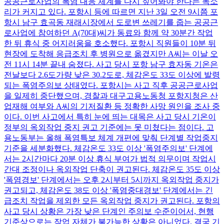
공공근로사업의 폭염 대응 체계를 다시 짚어봐야 한다는 목소
리가 커지고 있다. 포항시 등에 따르면 지난 3일 오전 9시쯤 포
항시 남구 효곡동 재래시장에서 도로변 쓰레기를 줍는 공공근
로사업에 참여하던 A(70대)씨가 동료와 함께 약 30분간 작업
한 뒤 휴식 중 어지러움을 호소했다. 포항시 직원들이 10분 뒤
현장에 도착해 응급조치 후 병원으로 옮겼지만 A씨는 이날 오
전 11시 14분 끝내 숨졌다. 사고 당시 포항 남구 효자동 기온은
전날보다 2.6도가량 낮은 30.2도로, 체감온도 33도 이상에 발령
되는 폭염주의보 상태였다. 포항시는 사고 직후 공공근로사업
을 일제히 중단했으며, 경찰과 대구고용노동청 포항지청은 산
업재해 여부와 A씨의 기저질환 등 정확한 사망 원인을 조사 중
이다. 이번 사고에서 특히 눈에 띄는 대목은 사고 당시 기온이
정부의 옥외작업 중지 권고 기준에는 못 미쳤다는 점이다. 고
용노동부는 올해 폭염특보 체계 개편에 맞춰 단계별 작업중지
기준을 세분화했다. 체감온도 33도 이상 '폭염주의보' 단계에
서는 2시간마다 20분 이상 휴식 부여가 법적 의무이며 작업시
간대 조정이나 옥외작업 단축이 권고된다. 체감온도 35도 이상
'폭염경보' 단계에서는 오후 2시부터 5시까지 옥외작업 중지가
권고되고, 체감온도 38도 이상 '폭염중대경보' 단계에서는 긴
급조치 작업을 제외한 모든 옥외작업 중지가 권고된다. 포항의
사고 당시 상황은 가장 낮은 단계인 주의보 수준이어서, 현행
기준상으로는 작업 자체가 불가능한 상황은 아니었다. 결국 기