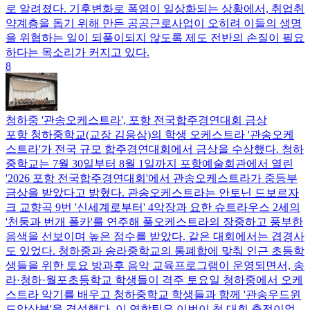
로 알려졌다. 기후변화로 폭염이 일상화되는 상황에서, 취업취
약계층을 돕기 위해 만든 공공근로사업이 오히려 이들의 생명
을 위협하는 일이 되풀이되지 않도록 제도 전반의 손질이 필요
하다는 목소리가 커지고 있다.
8
청하중 '관송오케스트라', 포항 전국합주경연대회 금상
포항 청하중학교(교장 김응삼)의 학생 오케스트라 '관송오케
스트라'가 전국 규모 합주경연대회에서 금상을 수상했다. 청하
중학교는 7월 30일부터 8월 1일까지 포항예술회관에서 열린
'2026 포항 전국합주경연대회'에서 관송오케스트라가 중등부
금상을 받았다고 밝혔다. 관송오케스트라는 안토닌 드보르자
크 교향곡 9번 '신세계로부터' 4악장과 요한 슈트라우스 2세의
'천둥과 번개 폴카'를 연주해 풀오케스트라의 장중하고 풍부한
음색을 선보이며 높은 점수를 받았다. 같은 대회에서는 겹경사
도 있었다. 청하중과 송라중학교의 통폐합에 맞춰 인근 초등학
생들을 위한 토요 방과후 음악 교육프로그램이 운영되면서, 송
라·청하·월포초등학교 학생들이 격주 토요일 청하중에서 오케
스트라 악기를 배우고 청하중학교 학생들과 함께 '관송우드윈
드앙상블'을 결성했다. 이 연합팀은 이번이 첫 대회 출전이었