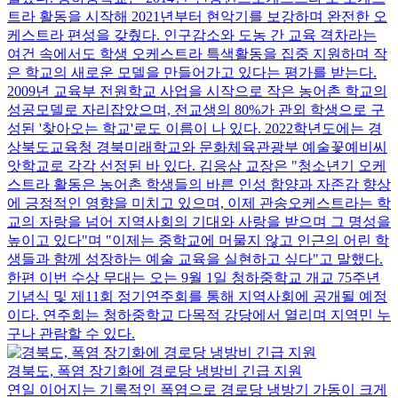
트라 활동을 시작해 2021년부터 현악기를 보강하며 완전한 오
케스트라 편성을 갖췄다. 인구감소와 도농 간 교육 격차라는
여건 속에서도 학생 오케스트라 특색활동을 집중 지원하며 작
은 학교의 새로운 모델을 만들어가고 있다는 평가를 받는다.
2009년 교육부 전원학교 사업을 시작으로 작은 농어촌 학교의
성공모델로 자리잡았으며, 전교생의 80%가 관외 학생으로 구
성된 '찾아오는 학교'로도 이름이 나 있다. 2022학년도에는 경
상북도교육청 경북미래학교와 문화체육관광부 예술꽃예비씨
앗학교로 각각 선정된 바 있다. 김응삼 교장은 "청소년기 오케
스트라 활동은 농어촌 학생들의 바른 인성 함양과 자존감 향상
에 긍정적인 영향을 미치고 있으며, 이제 관송오케스트라는 학
교의 자랑을 넘어 지역사회의 기대와 사랑을 받으며 그 명성을
높이고 있다"며 "이제는 중학교에 머물지 않고 인근의 어린 학
생들과 함께 성장하는 예술 교육을 실현하고 싶다"고 말했다.
한편 이번 수상 무대는 오는 9월 1일 청하중학교 개교 75주년
기념식 및 제11회 정기연주회를 통해 지역사회에 공개될 예정
이다. 연주회는 청하중학교 다목적 강당에서 열리며 지역민 누
구나 관람할 수 있다.
경북도, 폭염 장기화에 경로당 냉방비 긴급 지원
연일 이어지는 기록적인 폭염으로 경로당 냉방기 가동이 크게