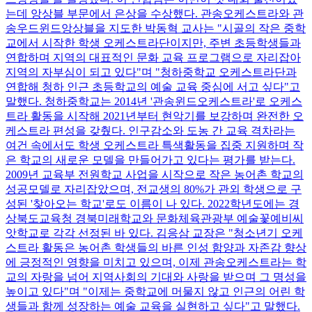
는데 앙상블 부문에서 은상을 수상했다. 관송오케스트라와 관
송우드윈드앙상블을 지도한 박동혁 교사는 "시골의 작은 중학
교에서 시작한 학생 오케스트라단이지만, 주변 초등학생들과
연합하며 지역의 대표적인 문화 교육 프로그램으로 자리잡아
지역의 자부심이 되고 있다"며 "청하중학교 오케스트라단과
연합해 청하 인근 초등학교의 예술 교육 중심에 서고 싶다"고
말했다. 청하중학교는 2014년 '관송윈드오케스트라'로 오케스
트라 활동을 시작해 2021년부터 현악기를 보강하며 완전한 오
케스트라 편성을 갖췄다. 인구감소와 도농 간 교육 격차라는
여건 속에서도 학생 오케스트라 특색활동을 집중 지원하며 작
은 학교의 새로운 모델을 만들어가고 있다는 평가를 받는다.
2009년 교육부 전원학교 사업을 시작으로 작은 농어촌 학교의
성공모델로 자리잡았으며, 전교생의 80%가 관외 학생으로 구
성된 '찾아오는 학교'로도 이름이 나 있다. 2022학년도에는 경
상북도교육청 경북미래학교와 문화체육관광부 예술꽃예비씨
앗학교로 각각 선정된 바 있다. 김응삼 교장은 "청소년기 오케
스트라 활동은 농어촌 학생들의 바른 인성 함양과 자존감 향상
에 긍정적인 영향을 미치고 있으며, 이제 관송오케스트라는 학
교의 자랑을 넘어 지역사회의 기대와 사랑을 받으며 그 명성을
높이고 있다"며 "이제는 중학교에 머물지 않고 인근의 어린 학
생들과 함께 성장하는 예술 교육을 실현하고 싶다"고 말했다.