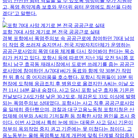
당이 안전한 쉼터 역할을 할 수 있도록 냉방비를 추가 지원하
고, 폭염 취약계층 보호와 무더위 쉼터 운영에도 최선을 다하
겠다"고 말했다.
7
포항 70대 사망 계기로 본 전국 공공근로 실태
경북 포항에서 폭염주의보 속 공공근로에 참여하던 70대 남성
이 작업 중 쓰러져 숨지면서, 전국 지방자치단체가 운영하는
공공근로사업의 폭염 대응 체계를 다시 짚어봐야 한다는 목소
리가 커지고 있다. 포항시 등에 따르면 지난 3일 오전 9시쯤 포
항시 남구 효곡동 재래시장에서 도로변 쓰레기를 줍는 공공근
로사업에 참여하던 A(70대)씨가 동료와 함께 약 30분간 작업
한 뒤 휴식 중 어지러움을 호소했다. 포항시 직원들이 10분 뒤
현장에 도착해 응급조치 후 병원으로 옮겼지만 A씨는 이날 오
전 11시 14분 끝내 숨졌다. 사고 당시 포항 남구 효자동 기온은
전날보다 2.6도가량 낮은 30.2도로, 체감온도 33도 이상에 발령
되는 폭염주의보 상태였다. 포항시는 사고 직후 공공근로사업
을 일제히 중단했으며, 경찰과 대구고용노동청 포항지청은 산
업재해 여부와 A씨의 기저질환 등 정확한 사망 원인을 조사 중
이다. 이번 사고에서 특히 눈에 띄는 대목은 사고 당시 기온이
정부의 옥외작업 중지 권고 기준에는 못 미쳤다는 점이다. 고
용노동부는 올해 폭염특보 체계 개편에 맞춰 단계별 작업중지