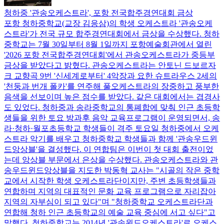
청하중 '관송오케스트라', 포항 전국합주경연대회 금상
포항 청하중학교(교장 김응삼)의 학생 오케스트라 '관송오케
스트라'가 전국 규모 합주경연대회에서 금상을 수상했다. 청하
중학교는 7월 30일부터 8월 1일까지 포항예술회관에서 열린
'2026 포항 전국합주경연대회'에서 관송오케스트라가 중등부
금상을 받았다고 밝혔다. 관송오케스트라는 안토닌 드보르자
크 교향곡 9번 '신세계로부터' 4악장과 요한 슈트라우스 2세의
'천둥과 번개 폴카'를 연주해 풀오케스트라의 장중하고 풍부한
음색을 선보이며 높은 점수를 받았다. 같은 대회에서는 겹경사
도 있었다. 청하중과 송라중학교의 통폐합에 맞춰 인근 초등학
생들을 위한 토요 방과후 음악 교육프로그램이 운영되면서, 송
라·청하·월포초등학교 학생들이 격주 토요일 청하중에서 오케
스트라 악기를 배우고 청하중학교 학생들과 함께 '관송우드윈
드앙상블'을 결성했다. 이 연합팀은 이번이 첫 대회 출전이었
는데 앙상블 부문에서 은상을 수상했다. 관송오케스트라와 관
송우드윈드앙상블을 지도한 박동혁 교사는 "시골의 작은 중학
교에서 시작한 학생 오케스트라단이지만, 주변 초등학생들과
연합하며 지역의 대표적인 문화 교육 프로그램으로 자리잡아
지역의 자부심이 되고 있다"며 "청하중학교 오케스트라단과
연합해 청하 인근 초등학교의 예술 교육 중심에 서고 싶다"고
말했다. 청하중학교는 2014년 '관송윈드오케스트라'로 오케스