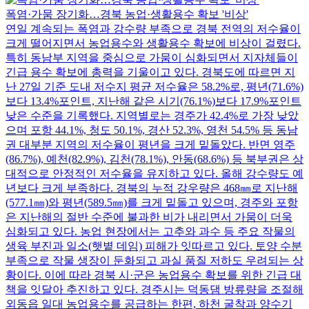
폭염·가뭄 장기화…경북 농업·생활용수 확보 '비상'
연일 계속되는 폭염과 강수량 부족으로 경북 전역의 저수율이
크게 떨어지면서 농업용수와 생활용수 확보에 비상이 걸렸다.
특히 동남부 지역을 중심으로 가뭄이 심화되면서 지자체들이
긴급 용수 확보에 총력을 기울이고 있다. 경북도에 따르면 지
난 27일 기준 도내 저수지 평균 저수율은 58.2%로, 평년(71.6%)
보다 13.4%포인트, 지난해 같은 시기(76.1%)보다 17.9%포인트
낮은 수준을 기록했다. 지역별로는 경주가 42.4%로 가장 낮았
으며 포항 44.1%, 청도 50.1%, 경산 52.3%, 영천 54.5% 등 동남
권 대부분 지역의 저수율이 평년을 크게 밑돌았다. 반면 영주
(86.7%), 예천(82.9%), 김천(78.1%), 안동(68.6%) 등 북부권은 상
대적으로 안정적인 저수율을 유지하고 있다. 올해 강수량도 예
년보다 크게 부족하다. 경북의 누적 강우량은 468㎜로 지난해
(577.1㎜)와 평년(589.5㎜)를 크게 밑돌고 있으며, 경주와 포항
은 지난해의 절반 수준에 불과한 비가 내리면서 가뭄이 더욱
심화되고 있다. 농업 현장에서는 고추와 과수 등 주요 작물의
생육 부진과 일소(햇볕 데임) 피해가 잇따르고 있다. 토양 수분
부족으로 작물 생장이 둔화되고 과실 품질 저하도 우려되는 상
황이다. 이에 따라 경북 시·군은 농업용수 확보를 위한 긴급 대
책을 잇달아 추진하고 있다. 경주시는 덕동댐 방류량을 조절해
외동읍 일대 농업용수를 공급하는 한편, 하천 굴착과 양수기