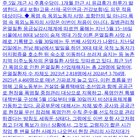
주 5일 개근 시 주휴수당이, 1개월 만근 시 유급휴가 하루가 발
생한다. 4대 보험(고용·산재·국민연금·건강보험)도 의무 적용
대상이다. ◆ 폭염 속 옥외노동자 사망, 포항만의 일 아니다 폭
염 속 옥외노동자의 사망은 이번이 처음이 아니다. 질병관리청
온열질환 응급실감시체계에 따르면 올해는 지난 5월 15~16일
서울에서 80대 남성이 숨져 역대 가장 이른 온열질환 사망 사
례로 기록됐고, 6월 30일에는 두 번째 사망자가 나왔다. 지난달
25일에는 전남 해남에서 밭일을 하던 30대 태국 국적 노동자가
어지럼증을 호소한 뒤 숙소로 이동하다 쓰러져 숨지는 등 농촌
지역 이주노동자의 온열질환 사망도 잇따르고 있다. 최근 5년
간 폭염으로 인한 온열질환 산업재해자는 총 228명에 달하며,
온열질환자 수 자체도 2023년 2,818명에서 2024년 3,704명,
2025년 4,460명으로 매년 가파르게 늘고 있다. 이런 흐름을 반
영해 고용노동부는 건설업·물류택배업·조선업과 함께 공공근
로 현장을 폭염철 중점관리 대상으로 지목하고, 폭염안전 특별
대책반을 구성해 5월 15일부터 9월 30일까지 비상대응체계를
가동하고 있다. 공공부문에 대해서는 자체 발주 공사와 공공근
로 현장을 우선 점검해 폭염안전 수칙 준수를 선도적으로 관리
하겠다는 방침도 세워둔 상태다. 그럼에도 이번 포항 사고처럼
최고 단계 특보가 아닌 상황에서, 그것도 고령자가 짧은 시간
작업 후 변을 당한 사례가 나오면서 현장 관리의 사각지대가