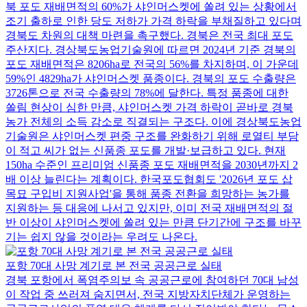
북 포도 재배면적의 60%가 샤인머스켓에 쏠려 있는 상황에서
조기 출하로 인한 당도 저하가 가격 하락을 부채질하고 있다며
경북도 차원의 대책 마련을 촉구했다. 경북은 전국 최대 포도
주산지다. 경상북도농업기술원에 따르면 2024년 기준 경북의
포도 재배면적은 8206ha로 전국의 56%를 차지하며, 이 가운데
59%인 4829ha가 샤인머스켓 품종이다. 경북의 포도 수출량은
3726톤으로 전국 수출량의 78%에 달한다. 특정 품종에 대한
쏠림 현상이 심한 만큼, 샤인머스켓 가격 하락이 곧바로 경북
농가 전체의 소득 감소로 직결되는 구조다. 이에 경상북도농업
기술원은 샤인머스켓 편중 구조를 완화하기 위해 로열티 부담
이 적고 씨가 없는 신품종 포도를 개발·보급하고 있다. 현재
150ha 수준인 프리미엄 신품종 포도 재배면적을 2030년까지 2
배 이상 늘린다는 계획이다. 한국포도협회도 '2026년 포도 삽
목묘 구입비 지원사업'을 통해 품종 전환을 희망하는 농가를
지원하는 등 대응에 나서고 있지만, 이미 전국 재배면적의 절
반 이상이 샤인머스켓에 쏠려 있는 만큼 단기간에 구조를 바꾸
기는 쉽지 않을 것이라는 우려도 나온다.
포항 70대 사망 계기로 본 전국 공공근로 실태
경북 포항에서 폭염주의보 속 공공근로에 참여하던 70대 남성
이 작업 중 쓰러져 숨지면서, 전국 지방자치단체가 운영하는