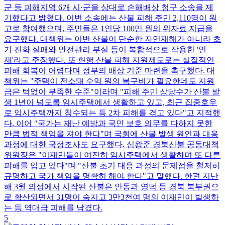
군 등 피해지역 6개 시·군을 상대로 손해배상 청구 소송을 제
기했다고 밝혔다. 이번 소송에는 산불 피해 주민 2,110명이 원
고로 참여했으며, 주민들은 1인당 100만 원의 위자료 지급을
요구했다. 대책위는 이번 산불이 단순한 자연재해가 아니라 초
기 진화 실패와 안전관리 부실 등이 복합적으로 작용한 '인
재'라고 주장했다. 또 현행 산불 피해 지원제도로는 실질적인
피해 회복이 어렵다며 정부의 배상 기준 마련을 촉구했다. 대
책위는 "주택이 전소돼 수억 원의 복구비가 필요한데도 지원
금은 턱없이 부족한 수준"이라며 "피해 주민 상당수가 산불 발
생 1년이 넘도록 임시주택에서 생활하고 있고, 최근 집중호우
로 임시주택까지 침수되는 등 2차 피해를 겪고 있다"고 지적했
다. 이어 "국가는 재난 예방과 국민 보호 의무를 다하지 못한
만큼 법적 책임을 져야 한다"며 국회에 산불 발생 원인과 대응
과정에 대한 국정조사도 요구했다. 심왕준 경북산불 공동대책
위원장은 "이재민들이 여전히 임시주택에서 생활하며 또 다른
피해를 입고 있다"며 "산불 초기 대응 과정의 문제점을 철저히
규명하고 국가 책임을 명확히 해야 한다"고 말했다. 한편 지난
해 3월 의성에서 시작된 산불은 안동과 영덕 등 경북 북부권으
로 확산되면서 31명이 숨지고 3만3천여 명의 이재민이 발생하
는 등 역대급 피해를 남겼다.
5