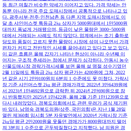
등 최근 며칠간 비슷한 약세가 이어지고 있다. 가격 약세는 안
동뿐 아니라 전국 주요 도매시장에서 공통적으로 나타나고 있
다. 광주서부·전주·인천남촌 등 다른 지역 도매시장에서도 이
달 초 샤인머스켓 특등급 2㎏ 상자가 5000원대에서 1만5000원
대까지 폭넓게 거래됐으며, 등급이 낮은 물량은 3000~5000원
대에서 거래되는 사례도 적지 않았다. 업계에서는 조기 출하로
당도와 품질이 고르지 못한 물량이 시장에 섞여 나오면서 가격
편차가 커지고 전반적인 시세를 끌어내리고 있다고 보고 있다.
이 같은 흐름은 올해 갑자기 나타난 현상이 아니라 수년째 이
어지는 구조적 추세라는 점에서 문제가 심각하다. 안동시 농수
산물도매시장 경락가격시세를 보면 올해 설 명절 성수기였던
2월 11일에도 특등급 2㎏ 상자 평균가는 4200원에 그쳐, 2022
년 같은 시기 2만9100원의 6분의 1 수준에도 못 미쳤다. 가락시
장 기준 샤인머스켓 2㎏ 평균 경매가격도 2022년 3만6439원에
서 2023년 1만4692원으로 급락한 뒤 2024년 2만690원으로 잠
시 반등했지만 2025년 1만422원, 올해 2월 기준 1만1239원으로
다시 내려앉았다. 경북도의회에서도 관련 우려가 공식 제기된
바 있다. 남영숙 경북도의원(상주, 국민의힘)은 지난 1월 28일
열린 제360회 임시회 5분 자유발언에서 2020년 가락시장 기준
2㎏당 평균 2만2000원을 웃돌던 경매가가 8000원대까지 떨어
져 3분의 1 수준으로 곤두박질쳤다고 지적했다. 남 의원은 경