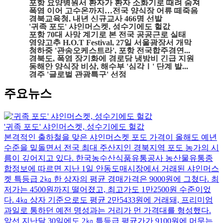
포항 요양병원서 환자가 환자 소화기로 때려 숨져
폭염 이어 고수온까지…전국 양식장 어류 떼죽음
경북교육청, 내년 신규교사 466명 선발
'귀족 포도' 샤인머스켓, 성수기에도 헐값
포항 70대 사망 계기로 본 전국 공공근로 실태
영양고추 H.O.T Festival, 27일 서울광장서 개막
청하중 '관송오케스트라', 포항 전국합주경연...
경북도, 폭염 장기화에 경로당 냉방비 긴급 지원
동해안 양식장 비상, 해수부 '심각Ⅰ' 단계 발...
경주 '글로벌 관광특구' 선정
주요뉴스
'귀족 포도' 샤인머스켓, 성수기에도 헐값
본격적인 출하철을 맞은 샤인머스켓 포도 가격이 올해도 예년
수준을 밑돌면서 전국 최대 주산지인 경북지역 포도 농가의 시
름이 깊어지고 있다. 한국농수산식품유통공사 농산물유통종
합정보에 따르면 지난 1일 안동도매시장에서 거래된 샤인머스
켓 특등급 2㎏ 한 상자의 평균 경매가격은 9000원에 그쳤다. 최
저가는 4500원까지 떨어졌고, 최고가도 1만2500원 수준이었
다. 4㎏ 상자 기준으로도 평균 2만5433원에 거래돼, 프리미엄
과일로 통하던 예전 명성과는 거리가 먼 가격대를 형성했다.
앞선 지난달 30일에도 2㎏ 특등급 평균가가 9100원에 머무는