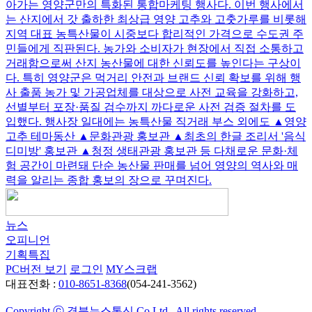
아가는 영양군만의 특화된 통합마케팅 행사다. 이번 행사에서
는 산지에서 갓 출하한 최상급 영양 고추와 고춧가루를 비롯해
지역 대표 농특산물이 시중보다 합리적인 가격으로 수도권 주
민들에게 직판된다. 농가와 소비자가 현장에서 직접 소통하고
거래함으로써 산지 농산물에 대한 신뢰도를 높인다는 구상이
다. 특히 영양군은 먹거리 안전과 브랜드 신뢰 확보를 위해 행
사 출품 농가 및 가공업체를 대상으로 사전 교육을 강화하고,
선별부터 포장·품질 검수까지 까다로운 사전 검증 절차를 도
입했다. 행사장 일대에는 농특산물 직거래 부스 외에도 ▲영양
고추 테마동산 ▲문화관광 홍보관 ▲최초의 한글 조리서 '음식
디미방' 홍보관 ▲청정 생태관광 홍보관 등 다채로운 문화·체
험 공간이 마련돼 단순 농산물 판매를 넘어 영양의 역사와 매
력을 알리는 종합 홍보의 장으로 꾸며진다.
뉴스
오피니언
기획특집
PC버전 보기
로그인
MY스크랩
대표전화 :
010-8651-8368
(054-241-3562)
Copyright ⓒ 경북뉴스통신 Co.Ltd., All rights reserved