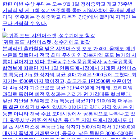
한편 이번 수상 무대는 오는 9월 1일 청하중학교 개교 75주년
기념식 및 제11회 정기연주회를 통해 지역사회에 공개될 예정
이다. 연주회는 청하중학교 다목적 강당에서 열리며 지역민 누
구나 관람할 수 있다.
9
'귀족 포도' 샤인머스켓, 성수기에도 헐값
본격적인 출하철을 맞은 샤인머스켓 포도 가격이 올해도 예년
수준을 밑돌면서 전국 최대 주산지인 경북지역 포도 농가의 시
름이 깊어지고 있다. 한국농수산식품유통공사 농산물유통종
합정보에 따르면 지난 1일 안동도매시장에서 거래된 샤인머스
켓 특등급 2㎏ 한 상자의 평균 경매가격은 9000원에 그쳤다. 최
저가는 4500원까지 떨어졌고, 최고가도 1만2500원 수준이었
다. 4㎏ 상자 기준으로도 평균 2만5433원에 거래돼, 프리미엄
과일로 통하던 예전 명성과는 거리가 먼 가격대를 형성했다.
앞선 지난달 30일에도 2㎏ 특등급 평균가가 9100원에 머무는
등 최근 며칠간 비슷한 약세가 이어지고 있다. 가격 약세는 안
동뿐 아니라 전국 주요 도매시장에서 공통적으로 나타나고 있
다. 광주서부·전주·인천남촌 등 다른 지역 도매시장에서도 이
달 초 샤인머스켓 특등급 2㎏ 상자가 5000원대에서 1만5000원
대까지 폭넓게 거래됐으며, 등급이 낮은 물량은 3000~5000원