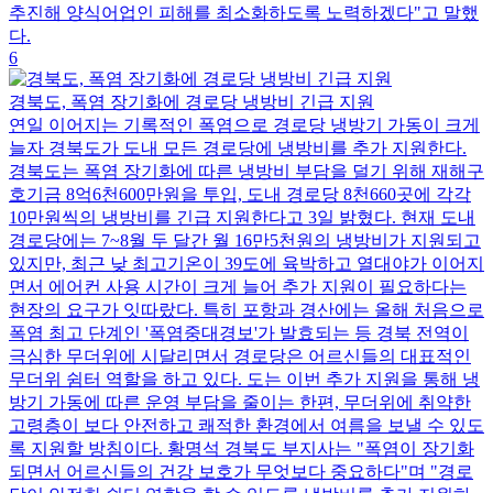
추진해 양식어업인 피해를 최소화하도록 노력하겠다"고 말했
다.
6
경북도, 폭염 장기화에 경로당 냉방비 긴급 지원
연일 이어지는 기록적인 폭염으로 경로당 냉방기 가동이 크게
늘자 경북도가 도내 모든 경로당에 냉방비를 추가 지원한다.
경북도는 폭염 장기화에 따른 냉방비 부담을 덜기 위해 재해구
호기금 8억6천600만원을 투입, 도내 경로당 8천660곳에 각각
10만원씩의 냉방비를 긴급 지원한다고 3일 밝혔다. 현재 도내
경로당에는 7~8월 두 달간 월 16만5천원의 냉방비가 지원되고
있지만, 최근 낮 최고기온이 39도에 육박하고 열대야가 이어지
면서 에어컨 사용 시간이 크게 늘어 추가 지원이 필요하다는
현장의 요구가 잇따랐다. 특히 포항과 경산에는 올해 처음으로
폭염 최고 단계인 '폭염중대경보'가 발효되는 등 경북 전역이
극심한 무더위에 시달리면서 경로당은 어르신들의 대표적인
무더위 쉼터 역할을 하고 있다. 도는 이번 추가 지원을 통해 냉
방기 가동에 따른 운영 부담을 줄이는 한편, 무더위에 취약한
고령층이 보다 안전하고 쾌적한 환경에서 여름을 보낼 수 있도
록 지원할 방침이다. 황명석 경북도 부지사는 "폭염이 장기화
되면서 어르신들의 건강 보호가 무엇보다 중요하다"며 "경로