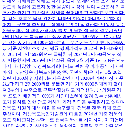
대에서 거래되는 사례도 적지 않았다. 업계에서는 조기 출하로
당도와 품질이 고르지 못한 물량이 시장에 섞여 나오면서 가격
편차가 커지고 전반적인 시세를 끌어내리고 있다고 보고 있다.
이 같은 흐름은 올해 갑자기 나타난 현상이 아니라 수년째 이
어지는 구조적 추세라는 점에서 문제가 심각하다. 안동시 농수
산물도매시장 경락가격시세를 보면 올해 설 명절 성수기였던
2월 11일에도 특등급 2㎏ 상자 평균가는 4200원에 그쳐, 2022
년 같은 시기 2만9100원의 6분의 1 수준에도 못 미쳤다. 가락시
장 기준 샤인머스켓 2㎏ 평균 경매가격도 2022년 3만6439원에
서 2023년 1만4692원으로 급락한 뒤 2024년 2만690원으로 잠
시 반등했지만 2025년 1만422원, 올해 2월 기준 1만1239원으로
다시 내려앉았다. 경북도의회에서도 관련 우려가 공식 제기된
바 있다. 남영숙 경북도의원(상주, 국민의힘)은 지난 1월 28일
열린 제360회 임시회 5분 자유발언에서 2020년 가락시장 기준
2㎏당 평균 2만2000원을 웃돌던 경매가가 8000원대까지 떨어
져 3분의 1 수준으로 곤두박질쳤다고 지적했다. 남 의원은 경
북 포도 재배면적의 60%가 샤인머스켓에 쏠려 있는 상황에서
조기 출하로 인한 당도 저하가 가격 하락을 부채질하고 있다며
경북도 차원의 대책 마련을 촉구했다. 경북은 전국 최대 포도
주산지다. 경상북도농업기술원에 따르면 2024년 기준 경북의
포도 재배면적은 8206ha로 전국의 56%를 차지하며, 이 가운데
59%인 4829ha가 샤인머스켓 품종이다. 경북의 포도 수출량은