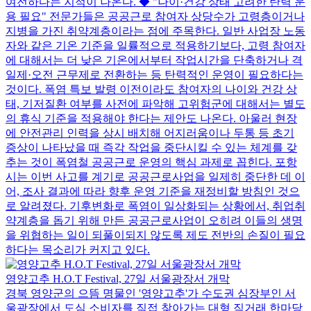
여전하다는 지적이 나온다. ◆ "나이·건강 상태 고려한 탄력 운
용 필요" 전문가들은 공공근로 참여자 상당수가 고령층이거나
지병을 가진 취약계층이라는 점에 주목한다. 일반 사업장 노동
자와 같은 기온 기준을 일률적으로 적용하기보다, 고령 참여자
에 대해서는 더 낮은 기온에서부터 작업시간을 단축하거나 격
일제·오전 근무제로 전환하는 등 탄력적인 운영이 필요하다는
것이다. 폭염 특보 발령 이전이라도 참여자의 나이와 건강 상
태, 기저질환 여부를 사전에 파악해 고위험군에 대해서는 별도
의 휴식 기준을 적용해야 한다는 제안도 나온다. 아울러 현장
에 안전관리 인력을 상시 배치해 어지러움이나 두통 등 초기
증상이 나타났을 때 즉각 작업을 중단시킬 수 있는 체계를 갖
추는 것이 폭염철 공공근로 운영의 핵심 과제로 꼽힌다. 포항
시는 이번 사고를 계기로 공공근로사업을 일제히 중단한 데 이
어, 조사 결과에 따라 향후 운영 기준을 재정비할 방침인 것으
로 알려졌다. 기후변화로 폭염이 일상화되는 상황에서, 취업취
약계층을 돕기 위해 만든 공공근로사업이 오히려 이들의 생명
을 위협하는 일이 되풀이되지 않도록 제도 전반의 손질이 필요
하다는 목소리가 커지고 있다.
영양고추 H.O.T Festival, 27일 서울광장서 개막
경북 영양군의 으뜸 명물인 '영양고추'가 수도권 심장부인 서
울광장에서 도심 소비자를 직접 찾아가는 대형 직거래 한마당