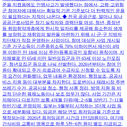
준을 지켰음에도 인명사고가 발생했다는 점에서, 고령·고위험
군 참여자에 대해서는 획일적 기온 기준보다 더 탄력적인 운용
이 필요하다는 지적이 나온다. ◆ 전국 공공근로, 얼마나 되나
공공근로사업은 장기 실직자와 경력단절 여성, 청년, 중장년
등 취업취약계층에게 한시적 일자리를 제공해 최소한의 생계
를 보장하고 재취업의 발판을 마련하기 위해 시·군·구 지방자
치단체가 직접 운영하는 사업이다. 참여 대상은 사업 개시일
기준 가구소득이 기준중위소득 70% 이하이면서 재산이 4억
원 이하인 만 18세 이상 주민(등록외국인 포함)이 원칙이며, 지
자체별로 만 65세 미만 일반모집군과 만 65세 이상 노인모집
군, 청년모집군 등으로 나눠 선발한다. 2026년부터는 참여 인
원이 확대되고 주거·의료급여 수급자도 신청할 수 있도록 자
격 요건이 완화됐다. 업무 내용은 환경정비, 행정보조, 공공서
비스 지원 등이 대부분을 차지한다. 도로변이나 재래시장 주변
쓰레기 수거, 공공시설 청소, 행정 서류 정리, 방역 지원 등 비
교적 단순한 육체노동이나 보조 업무가 많다. 사업 기간은 지
자체마다 다르지만 보통 4개월 단위(예: 2~6월 상반기, 7~11월
하반기)로 운영되며, 일부는 9월부터 시작하는 3단계 사업 등
으로 세분화돼 있다. 임금은 해당 연도 최저임금을 기준으로
책정되는데, 2026년 최저임금은 시간급 1만320원이다. 여기에
간식비와 교통비 명목으로 하루 5천~6천 원이 별도 지급되고,