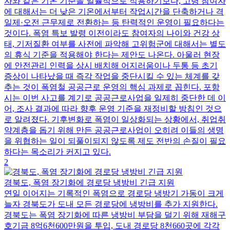
자와 같은 기온 기준을 일률적으로 적용하기보다, 고령 참여자
에 대해서는 더 낮은 기온에서부터 작업시간을 단축하거나 격
일제·오전 근무제로 전환하는 등 탄력적인 운영이 필요하다는
것이다. 폭염 특보 발령 이전이라도 참여자의 나이와 건강 상
태, 기저질환 여부를 사전에 파악해 고위험군에 대해서는 별도
의 휴식 기준을 적용해야 한다는 제안도 나온다. 아울러 현장
에 안전관리 인력을 상시 배치해 어지러움이나 두통 등 초기
증상이 나타났을 때 즉각 작업을 중단시킬 수 있는 체계를 갖
추는 것이 폭염철 공공근로 운영의 핵심 과제로 꼽힌다. 포항
시는 이번 사고를 계기로 공공근로사업을 일제히 중단한 데 이
어, 조사 결과에 따라 향후 운영 기준을 재정비할 방침인 것으
로 알려졌다. 기후변화로 폭염이 일상화되는 상황에서, 취업취
약계층을 돕기 위해 만든 공공근로사업이 오히려 이들의 생명
을 위협하는 일이 되풀이되지 않도록 제도 전반의 손질이 필요
하다는 목소리가 커지고 있다.
2
경북도, 폭염 장기화에 경로당 냉방비 긴급 지원
연일 이어지는 기록적인 폭염으로 경로당 냉방기 가동이 크게
늘자 경북도가 도내 모든 경로당에 냉방비를 추가 지원한다.
경북도는 폭염 장기화에 따른 냉방비 부담을 덜기 위해 재해구
호기금 8억6천600만원을 투입, 도내 경로당 8천660곳에 각각