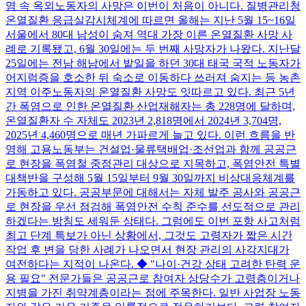
염 속 옥외노동자의 사망은 이번이 처음이 아니다. 질병관리청
온열질환 응급실감시체계에 따르면 올해는 지난 5월 15~16일
서울에서 80대 남성이 숨져 역대 가장 이른 온열질환 사망 사
례로 기록됐고, 6월 30일에는 두 번째 사망자가 나왔다. 지난달
25일에는 전남 해남에서 밭일을 하던 30대 태국 국적 노동자가
어지럼증을 호소한 뒤 숙소로 이동하다 쓰러져 숨지는 등 농촌
지역 이주노동자의 온열질환 사망도 잇따르고 있다. 최근 5년
간 폭염으로 인한 온열질환 산업재해자는 총 228명에 달하며,
온열질환자 수 자체도 2023년 2,818명에서 2024년 3,704명,
2025년 4,460명으로 매년 가파르게 늘고 있다. 이런 흐름을 반
영해 고용노동부는 건설업·물류택배업·조선업과 함께 공공근
로 현장을 폭염철 중점관리 대상으로 지목하고, 폭염안전 특별
대책반을 구성해 5월 15일부터 9월 30일까지 비상대응체계를
가동하고 있다. 공공부문에 대해서는 자체 발주 공사와 공공근
로 현장을 우선 점검해 폭염안전 수칙 준수를 선도적으로 관리
하겠다는 방침도 세워둔 상태다. 그럼에도 이번 포항 사고처럼
최고 단계 특보가 아닌 상황에서, 그것도 고령자가 짧은 시간
작업 후 변을 당한 사례가 나오면서 현장 관리의 사각지대가
여전하다는 지적이 나온다. ◆ "나이·건강 상태 고려한 탄력 운
용 필요" 전문가들은 공공근로 참여자 상당수가 고령층이거나
지병을 가진 취약계층이라는 점에 주목한다. 일반 사업장 노동