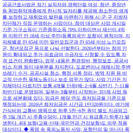
공공근로사업은 장기 실직자와 경력단절 여성, 청년, 중장년
등 취업취약계층에게 한시적 일자리를 제공해 최소한의 생계
를 보장하고 재취업의 발판을 마련하기 위해 시·군·구 지방자
치단체가 직접 운영하는 사업이다. 참여 대상은 사업 개시일
기준 가구소득이 기준중위소득 70% 이하이면서 재산이 4억
원 이하인 만 18세 이상 주민(등록외국인 포함)이 원칙이며, 지
자체별로 만 65세 미만 일반모집군과 만 65세 이상 노인모집
군, 청년모집군 등으로 나눠 선발한다. 2026년부터는 참여 인
원이 확대되고 주거·의료급여 수급자도 신청할 수 있도록 자
격 요건이 완화됐다. 업무 내용은 환경정비, 행정보조, 공공서
비스 지원 등이 대부분을 차지한다. 도로변이나 재래시장 주변
쓰레기 수거, 공공시설 청소, 행정 서류 정리, 방역 지원 등 비
교적 단순한 육체노동이나 보조 업무가 많다. 사업 기간은 지
자체마다 다르지만 보통 4개월 단위(예: 2~6월 상반기, 7~11월
하반기)로 운영되며, 일부는 9월부터 시작하는 3단계 사업 등
으로 세분화돼 있다. 임금은 해당 연도 최저임금을 기준으로
책정되는데, 2026년 최저임금은 시간급 1만320원이다. 여기에
간식비와 교통비 명목으로 하루 5천~6천 원이 별도 지급되고,
주 5일 개근 시 주휴수당이, 1개월 만근 시 유급휴가 하루가 발
생한다. 4대 보험(고용·산재·국민연금·건강보험)도 의무 적용
대상이다. ◆ 폭염 속 옥외노동자 사망, 포항만의 일 아니다 폭