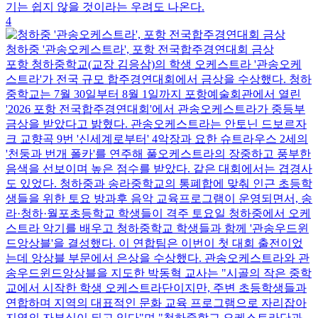
기는 쉽지 않을 것이라는 우려도 나온다.
4
청하중 '관송오케스트라', 포항 전국합주경연대회 금상
포항 청하중학교(교장 김응삼)의 학생 오케스트라 '관송오케
스트라'가 전국 규모 합주경연대회에서 금상을 수상했다. 청하
중학교는 7월 30일부터 8월 1일까지 포항예술회관에서 열린
'2026 포항 전국합주경연대회'에서 관송오케스트라가 중등부
금상을 받았다고 밝혔다. 관송오케스트라는 안토닌 드보르자
크 교향곡 9번 '신세계로부터' 4악장과 요한 슈트라우스 2세의
'천둥과 번개 폴카'를 연주해 풀오케스트라의 장중하고 풍부한
음색을 선보이며 높은 점수를 받았다. 같은 대회에서는 겹경사
도 있었다. 청하중과 송라중학교의 통폐합에 맞춰 인근 초등학
생들을 위한 토요 방과후 음악 교육프로그램이 운영되면서, 송
라·청하·월포초등학교 학생들이 격주 토요일 청하중에서 오케
스트라 악기를 배우고 청하중학교 학생들과 함께 '관송우드윈
드앙상블'을 결성했다. 이 연합팀은 이번이 첫 대회 출전이었
는데 앙상블 부문에서 은상을 수상했다. 관송오케스트라와 관
송우드윈드앙상블을 지도한 박동혁 교사는 "시골의 작은 중학
교에서 시작한 학생 오케스트라단이지만, 주변 초등학생들과
연합하며 지역의 대표적인 문화 교육 프로그램으로 자리잡아
지역의 자부심이 되고 있다"며 "청하중학교 오케스트라단과