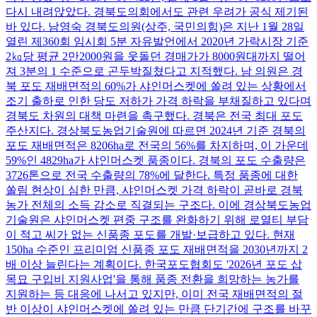
다시 내려앉았다. 경북도의회에서도 관련 우려가 공식 제기된
바 있다. 남영숙 경북도의원(상주, 국민의힘)은 지난 1월 28일
열린 제360회 임시회 5분 자유발언에서 2020년 가락시장 기준
2㎏당 평균 2만2000원을 웃돌던 경매가가 8000원대까지 떨어
져 3분의 1 수준으로 곤두박질쳤다고 지적했다. 남 의원은 경
북 포도 재배면적의 60%가 샤인머스켓에 쏠려 있는 상황에서
조기 출하로 인한 당도 저하가 가격 하락을 부채질하고 있다며
경북도 차원의 대책 마련을 촉구했다. 경북은 전국 최대 포도
주산지다. 경상북도농업기술원에 따르면 2024년 기준 경북의
포도 재배면적은 8206ha로 전국의 56%를 차지하며, 이 가운데
59%인 4829ha가 샤인머스켓 품종이다. 경북의 포도 수출량은
3726톤으로 전국 수출량의 78%에 달한다. 특정 품종에 대한
쏠림 현상이 심한 만큼, 샤인머스켓 가격 하락이 곧바로 경북
농가 전체의 소득 감소로 직결되는 구조다. 이에 경상북도농업
기술원은 샤인머스켓 편중 구조를 완화하기 위해 로열티 부담
이 적고 씨가 없는 신품종 포도를 개발·보급하고 있다. 현재
150ha 수준인 프리미엄 신품종 포도 재배면적을 2030년까지 2
배 이상 늘린다는 계획이다. 한국포도협회도 '2026년 포도 삽
목묘 구입비 지원사업'을 통해 품종 전환을 희망하는 농가를
지원하는 등 대응에 나서고 있지만, 이미 전국 재배면적의 절
반 이상이 샤인머스켓에 쏠려 있는 만큼 단기간에 구조를 바꾸