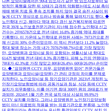
다른 요양시설에서는 90대 입소자가 같은 방 입소자로부터 일
방적인 폭행을 당한 뒤 상태가 급격히 악화됐는데도 시설 측이
제때 병원 치료 등 후속 조치를 하지 않아 결국 숨진 사실이 뒤
늦게 CCTV 영상으로 드러나 방송을 통해 알려지기도 했다. ◆
노인학대 신고, 해마다 역대 최다 경신 보건복지부에 따르면
전국 39개 노인보호전문기관이 지난해 접수한 노인학대 신고
건수는 2만6578건으로 전년 대비 16.8% 증가해 역대 최대를
기록했다. 이 가운데 노인학대로 판정된 사례는 7973건으로 전
체 신고의 30% 수준이었으며, 이 역시 전년보다 11.2% 늘었다.
학대 발생 장소는 가정 내가 7076건(88.7%)으로 가장 많았지
만, 요양병원과 요양시설 등이 포함되는 생활시설 내 학대도
614건 발생해 전년 대비 8.3% 증가했다. 피해 노인의 연령대는
70대가 42.3%로 가장 많았고 80대(26.4%), 60대(26.0%) 순이었
다. ◆ "요양원엔 CCTV 의무, 요양병원엔 없어" 전문가들은
요양병원과 요양시설(요양원) 간 관리 규정의 차이를 문제로
지적한다. 노인요양시설 등 장기요양기관은 2023년 개정된 노
인장기요양보험법에 따라 공동거실과 침실, 식당 등에 CCTV
설치가 의무화됐다. 이를 어기면 최대 300만 원의 과태료가 부
과되며, 2024년 1월 기준 전국 설치 대상 시설의 99.9%가
CCTV 설치를 마쳤다. 그러나 요양병원은 노인장기요양보험
법이 아닌 의료법의 적용을 받는 의료기관으로 분류돼, 노인학
대 위험이라는 측면에서는 유사한 환경임에도 CCTV 설치 의