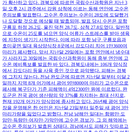
가 확산하고 있다. 경북도에 따르면 국립수산과학원은 지난 3
일 오후 2시 경주에서 강원 삼척에 이르는 동해 연안에 고수온
주의보를 발표했다. 고수온 주의보는 수온이 28도에 도달했거
나 도달할 것으로 예상될 때 발효되며, 발표 당시 수온은 포항
구룡포 하정 26.2도, 울진 덕천 28.7도, 삼척 27.8도였다. 일반적
으로 수온이 25도를 넘으면 양식 어류가 스트레스를 받아 생육
에 지장이 생기기 시작한다. 이에 따라 포항 남구 구룡포읍과
호미곶면 일대 육상양식장 8곳에서 강도다리 치어 1만3600여
마리가 폐사했다. 앞서 지난달 29일에는 포항 연안에서 냉수대
가 사라지고 30일에는 국립수산과학원이 동해 중부 연안에 고
수온 예비특보를 발표한 바 있다. 경북도내에는 106개 양식장
에서 강도다리 등을 사육 중인 것으로 파악됐다. 피해는 경북
에 그치지 않는다. 전남 완도군에 따르면 지난달 말부터 이달 2
일까지 지역 8개 어가에서 광어 9만8000여 마리가 고수온으로
폐사해 복구단가 기준 피해액이 4억2300만 원에 이르렀다. 완
도군은 전국 광어 생산량의 약 37%를 차지하는 최대 산지로,
현재 192개 어가가 양식업에 종사하고 있다. 26년째 광어 양식
장을 운영해온 한 어민은 지난달 23일부터 일주일 새 광어 3만
마리가량을 잃었다고 밝혔다. 전남 남해안 일대는 함평만·도
암만·득량만·여자만·가막만에 고수온 경보가, 그 외 해역에는
고수온 주의보가 발효된 상태다. 경남에서도 피해가 잇따르고