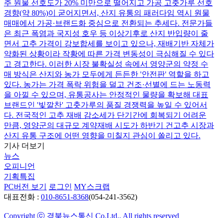
추 원물 선호도가 20% 미만으로 떨어지고 가공 고춧가루 선호
경향(약 80%)이 굳어지면서, 산지 유통의 패러다임 역시 원물
매매에서 가공·브랜드화 중심으로 전환되는 추세다. 전문가들
은 최근 폭염과 국지성 호우 등 이상기후로 산지 반입량이 줄
면서 고추 가격이 강보합세를 보이고 있으나, 재배기반 자체가
약화된 상황이라 작황에 따른 가격 변동성이 극심해질 수 있다
고 경고한다. 이러한 시장 불확실성 속에서 영양군의 약정 수
매 방식은 산지와 농가 모두에게 든든한 '안전판' 역할을 하고
있다. 농가는 가격 폭락 위험을 덜고 건조·선별에 드는 노동력
을 아낄 수 있으며, 유통공사는 안정적인 물량을 확보해 대표
브랜드인 '빛깔찬' 고춧가루의 품질 경쟁력을 높일 수 있어서
다. 전국적인 고추 재배 감소세가 단기간에 회복되기 어려운
만큼, 영양군의 대규모 계약재배 시도가 하반기 건고추 시장과
산지 유통 구조에 어떤 영향을 미칠지 관심이 쏠리고 있다.
기사 더보기
뉴스
오피니언
기획특집
PC버전 보기
로그인
MY스크랩
대표전화 :
010-8651-8368
(054-241-3562)
Copyright ⓒ 경북뉴스통신 Co.Ltd., All rights reserved