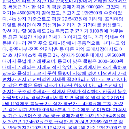
합정보에 따르면 지난 1일 안동도매시장에서 거래된 샤인머스
켓 특등급 2㎏ 한 상자의 평균 경매가격은 9000원에 그쳤다. 최
저가는 4500원까지 떨어졌고, 최고가도 1만2500원 수준이었
다. 4㎏ 상자 기준으로도 평균 2만5433원에 거래돼, 프리미엄
과일로 통하던 예전 명성과는 거리가 먼 가격대를 형성했다.
앞선 지난달 30일에도 2㎏ 특등급 평균가가 9100원에 머무는
등 최근 며칠간 비슷한 약세가 이어지고 있다. 가격 약세는 안
동뿐 아니라 전국 주요 도매시장에서 공통적으로 나타나고 있
다. 광주서부·전주·인천남촌 등 다른 지역 도매시장에서도 이
달 초 샤인머스켓 특등급 2㎏ 상자가 5000원대에서 1만5000원
대까지 폭넓게 거래됐으며, 등급이 낮은 물량은 3000~5000원
대에서 거래되는 사례도 적지 않았다. 업계에서는 조기 출하로
당도와 품질이 고르지 못한 물량이 시장에 섞여 나오면서 가격
편차가 커지고 전반적인 시세를 끌어내리고 있다고 보고 있다.
이 같은 흐름은 올해 갑자기 나타난 현상이 아니라 수년째 이
어지는 구조적 추세라는 점에서 문제가 심각하다. 안동시 농수
산물도매시장 경락가격시세를 보면 올해 설 명절 성수기였던
2월 11일에도 특등급 2㎏ 상자 평균가는 4200원에 그쳐, 2022
년 같은 시기 2만9100원의 6분의 1 수준에도 못 미쳤다. 가락시
장 기준 샤인머스켓 2㎏ 평균 경매가격도 2022년 3만6439원에
서 2023년 1만4692원으로 급락한 뒤 2024년 2만690원으로 잠
시 반등했지만 2025년 1만422원, 올해 2월 기준 1만1239원으로