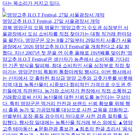
다는 목소리가 커지고 있다.
6
영양고추 H.O.T Festival, 27일 서울광장서 개막
경북 영양군의 으뜸 명물인 '영양고추'가 수도권 심장부인 서
울광장에서 도심 소비자를 직접 찾아가는 대형 직거래 한마당
을 펼친다. 영양군은 오는 8월 27일부터 29일까지 사흘간 서울
광장에서 '2026 영양고추 H.O.T Festival'을 개최한다고 4일 밝
혔다. 지난 2007년 첫 문을 연 이후 올해로 19년째를 맞이한 '영
양고추 H.O.T Festival'은 생산자가 농촌에서 소비자를 기다리
던 기존 방식을 탈피해, 최대 소비처인 서울 심장부로 직접 찾
아가는 영양군만의 특화된 통합마케팅 행사다. 이번 행사에서
는 산지에서 갓 출하한 최상급 영양 고추와 고춧가루를 비롯해
지역 대표 농특산물이 시중보다 합리적인 가격으로 수도권 주
민들에게 직판된다. 농가와 소비자가 현장에서 직접 소통하고
거래함으로써 산지 농산물에 대한 신뢰도를 높인다는 구상이
다. 특히 영양군은 먹거리 안전과 브랜드 신뢰 확보를 위해 행
사 출품 농가 및 가공업체를 대상으로 사전 교육을 강화하고,
선별부터 포장·품질 검수까지 까다로운 사전 검증 절차를 도
입했다. 행사장 일대에는 농특산물 직거래 부스 외에도 ▲영양
고추 테마동산 ▲문화관광 홍보관 ▲최초의 한글 조리서 '음식