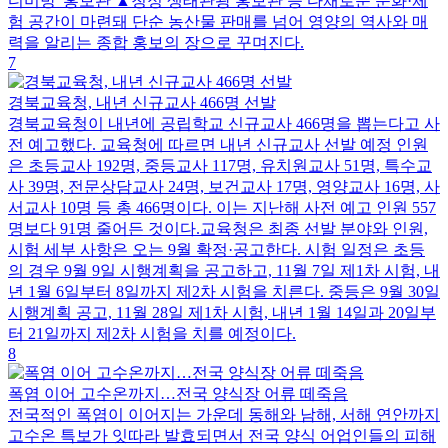
디미방' 홍보관 ▲청정 생태관광 홍보관 등 다채로운 문화·체
험 공간이 마련돼 단순 농산물 판매를 넘어 영양의 역사와 매
력을 알리는 종합 홍보의 장으로 꾸며진다.
7
경북교육청, 내년 신규교사 466명 선발
경북교육청이 내년에 공립학교 신규교사 466명을 뽑는다고 사
전 예고했다. 교육청에 따르면 내년 신규교사 선발 예정 인원
은 초등교사 192명, 중등교사 117명, 유치원교사 51명, 특수교
사 39명, 전문상담교사 24명, 보건교사 17명, 영양교사 16명, 사
서교사 10명 등 총 466명이다. 이는 지난해 사전 예고 인원 557
명보다 91명 줄어든 것이다.교육청은 최종 선발 분야와 인원,
시험 세부 사항은 오는 9월 확정·공고한다. 시험 일정은 초등
의 경우 9월 9일 시행계획을 공고하고, 11월 7일 제1차 시험, 내
년 1월 6일부터 8일까지 제2차 시험을 치른다. 중등은 9월 30일
시행계획 공고, 11월 28일 제1차 시험, 내년 1월 14일과 20일부
터 21일까지 제2차 시험을 치를 예정이다.
8
폭염 이어 고수온까지…전국 양식장 어류 떼죽음
전국적인 폭염이 이어지는 가운데 동해와 남해, 서해 연안까지
고수온 특보가 잇따라 발효되면서 전국 양식 어업인들의 피해