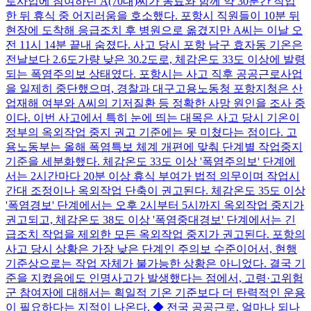
로사업에 참여하던 A(70대)씨가 동료와 함께 약 30분간 작업
한 뒤 휴식 중 어지러움을 호소했다. 포항시 직원들이 10분 뒤
현장에 도착해 응급조치 후 병원으로 옮겼지만 A씨는 이날 오
전 11시 14분 끝내 숨졌다. 사고 당시 포항 남구 효자동 기온은
전날보다 2.6도가량 낮은 30.2도로, 체감온도 33도 이상에 발령
되는 폭염주의보 상태였다. 포항시는 사고 직후 공공근로사업
을 일제히 중단했으며, 경찰과 대구고용노동청 포항지청은 산
업재해 여부와 A씨의 기저질환 등 정확한 사망 원인을 조사 중
이다. 이번 사고에서 특히 눈에 띄는 대목은 사고 당시 기온이
정부의 옥외작업 중지 권고 기준에는 못 미쳤다는 점이다. 고
용노동부는 올해 폭염특보 체계 개편에 맞춰 단계별 작업중지
기준을 세분화했다. 체감온도 33도 이상 '폭염주의보' 단계에
서는 2시간마다 20분 이상 휴식 부여가 법적 의무이며 작업시
간대 조정이나 옥외작업 단축이 권고된다. 체감온도 35도 이상
'폭염경보' 단계에서는 오후 2시부터 5시까지 옥외작업 중지가
권고되고, 체감온도 38도 이상 '폭염중대경보' 단계에서는 긴
급조치 작업을 제외한 모든 옥외작업 중지가 권고된다. 포항의
사고 당시 상황은 가장 낮은 단계인 주의보 수준이어서, 현행
기준상으로는 작업 자체가 불가능한 상황은 아니었다. 결국 기
준을 지켰음에도 인명사고가 발생했다는 점에서, 고령·고위험
군 참여자에 대해서는 획일적 기온 기준보다 더 탄력적인 운용
이 필요하다는 지적이 나온다. ◆ 전국 공공근로, 얼마나 되나