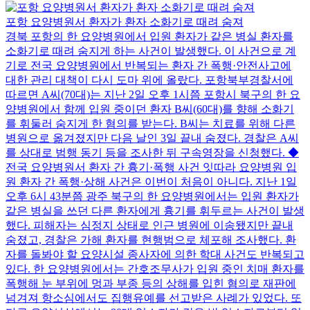
포항 요양병원서 환자가 환자 소화기로 때려 숨져
경북 포항의 한 요양병원에서 입원 환자가 같은 병실 환자를
소화기로 때려 숨지게 하는 사건이 발생했다. 이 사건으로 계
기로 전국 요양병원에서 반복되는 환자 간 폭행·안전사고에
대한 관리 대책이 다시 도마 위에 올랐다. 포항북부경찰서에
따르면 A씨(70대)는 지난 2일 오후 1시쯤 포항시 북구의 한 요
양병원에서 함께 입원 중이던 환자 B씨(60대)를 향해 소화기
를 휘둘러 숨지게 한 혐의를 받는다. B씨는 치료를 위해 다른
병원으로 옮겨졌지만 다음 날인 3일 끝내 숨졌다. 경찰은 A씨
를 상대로 범행 동기 등을 조사한 뒤 구속영장을 신청했다. ◆
전국 요양병원서 환자 간 흉기·폭행 사건 잇따라 요양병원 입
원 환자 간 폭행·상해 사건은 이번이 처음이 아니다. 지난 1일
오후 6시 43분쯤 광주 북구의 한 요양병원에서는 입원 환자가
같은 병실을 쓰던 다른 환자에게 흉기를 휘두르는 사건이 발생
했다. 피해자는 심정지 상태로 인근 병원에 이송됐지만 끝내
숨졌고, 경찰은 가해 환자를 현행범으로 체포해 조사했다. 환
자를 돌봐야 할 요양시설 종사자에 의한 학대 사건도 반복되고
있다. 한 요양병원에서는 간호조무사가 입원 중인 치매 환자를
폭행해 눈 부위에 멍과 부종 등의 상해를 입힌 혐의로 재판에
넘겨져 항소심에서도 집행유예를 선고받은 사례가 있었다. 또