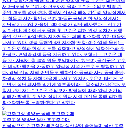
있다. 통영·거제·남해 일대 어류 양식장 표층 수온은 최근 며칠
새 3~4도씩 오르며 28~29도까지 올라 고수온 주의보 발령 기
준인 28도를 넘어섰다. 통영시 산양읍 해상 가두리 양식장에서
는 참돔 폐사가 확인됐으며, 하동군 금남면 한 양식장에서는
지난달 25~26일 가숭어 5000마리가 집단 폐사했다는 신고가
접수됐다. 제주에서도 올해 첫 고수온 피해 인정 절차가 진행
중인 것으로 파악됐다. 지자체들은 피해 최소화를 위한 대응에
나서고 있다. 경북 동해안 4개 지자체(포항·경주·영덕·울진)는
고수온 예찰과 현장 지도를 강화하고 양식장에 액화산소와 순
환펌프, 면역증강제 등을 지원하고 있다. 포항시는 고수온 대
응 7개 사업에 총 40억 원을 투입하기로 했으며, 울진군은 고수
온 비상대책반을 가동하고 양식장 시설 개보수도 병행하고 있
다. 경남·전남 지역 어민들도 액화산소 공급과 사료 공급 중단,
차광막 설치 등 자체 대응에 나서고 있지만, 수온이 빠르게 오
르면서 집단 폐사를 막기에 역부족이라는 목소리가 나온다. 포
항시 관계자는 "고수온 주의보가 발령됨에 따라 양식 어가의
피해가 발생할 수 있어 장비 지원과 시설 개선을 통해 피해를
최소화하도록 노력하겠다"고 말했다
9
고추고장 영양군 올해 홍고추수매
전국적으로 건고추 재배면적과 생산량이 줄어들며 국산 고추