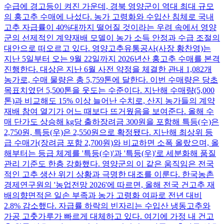
수급에 경고등이 켜진 가운데, 경북 영양군이 역대 최대 규모
의 홍고추 수매에 나섰다. 농가 고령화와 수입산 침체로 국내
고추 자급률이 40%대까지 떨어질 것이라는 우려 속에서 영양
군의 선제적인 계약재배 모델이 농가 소득 안정과 수급 조절의
대안으로 떠오르고 있다. 영양고추유통공사(사장 황찬영)는
지난 5일부터 오는 9월 22일까지 2026년산 홍고추 수매를 본격
진행한다. 대상은 지난 6월 사전 약정을 체결한 관내 1,082개
농가로, 수매 물량은 총 5,759톤에 달한다. 이번 수매량은 당초
목표치였던 5,500톤을 웃도는 수준이다. 지난해 수매량(5,000
톤)과 비교해도 15% 이상 늘어난 수치로, 산지 농가들의 계약
재배 참여 열기가 어느 때보다 뜨거웠음을 보여준다. 올해 수
매 단가도 상승해 kg당 출하장려금 300원을 포함해 특등(수)은
2,750원, 특등(우)은 2,550원으로 확정됐다. 지난해 최상위 등
급 수매가(장려금 포함 2,700원)와 비교하면 소폭 올랐으며, 올
해부터는 등급 체계를 '특등(수)'과 '특등(우)'로 세분화해 품질
관리 기준도 한층 강화했다. 영양군의 이 같은 움직임은 전국
적인 고추 생산 위기 상황과 극명한 대조를 이룬다. 한국농촌
경제연구원의 '농업전망 2026'에 따르면, 올해 전국 건고추 재
배의향면적은 일손 부족과 농가 고령화 여파로 전년 대비
2.8% 감소했다. 자급률 하락의 빈자리는 수입산 냉동고추와
가공 고춧가루가 빠르게 대체하고 있다. 여기에 가정 내 건고