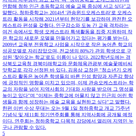
연합해 청하 인근 초등학교의 예술 교육 중심에 서고 싶다"고
말했다. 청하중학교는 2014년 '관송윈드오케스트라'로 오케스
트라 활동을 시작해 2021년부터 현악기를 보강하며 완전한 오
케스트라 편성을 갖췄다. 인구감소와 도농 간 교육 격차라는
여건 속에서도 학생 오케스트라 특색활동을 집중 지원하며 작
은 학교의 새로운 모델을 만들어가고 있다는 평가를 받는다.
2009년 교육부 전원학교 사업을 시작으로 작은 농어촌 학교의
성공모델로 자리잡았으며, 전교생의 80%가 관외 학생으로 구
성된 '찾아오는 학교'로도 이름이 나 있다. 2022학년도에는 경
상북도교육청 경북미래학교와 문화체육관광부 예술꽃예비씨
앗학교로 각각 선정된 바 있다. 김응삼 교장은 "청소년기 오케
스트라 활동은 농어촌 학생들의 바른 인성 함양과 자존감 향상
에 긍정적인 영향을 미치고 있으며, 이제 관송오케스트라는 학
교의 자랑을 넘어 지역사회의 기대와 사랑을 받으며 그 명성을
높이고 있다"며 "이제는 중학교에 머물지 않고 인근의 어린 학
생들과 함께 성장하는 예술 교육을 실현하고 싶다"고 말했다.
한편 이번 수상 무대는 오는 9월 1일 청하중학교 개교 75주년
기념식 및 제11회 정기연주회를 통해 지역사회에 공개될 예정
이다. 연주회는 청하중학교 다목적 강당에서 열리며 지역민 누
구나 관람할 수 있다.
5