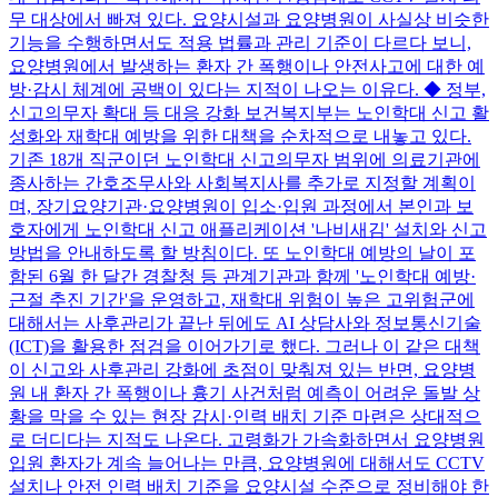
무 대상에서 빠져 있다. 요양시설과 요양병원이 사실상 비슷한
기능을 수행하면서도 적용 법률과 관리 기준이 다르다 보니,
요양병원에서 발생하는 환자 간 폭행이나 안전사고에 대한 예
방·감시 체계에 공백이 있다는 지적이 나오는 이유다. ◆ 정부,
신고의무자 확대 등 대응 강화 보건복지부는 노인학대 신고 활
성화와 재학대 예방을 위한 대책을 순차적으로 내놓고 있다.
기존 18개 직군이던 노인학대 신고의무자 범위에 의료기관에
종사하는 간호조무사와 사회복지사를 추가로 지정할 계획이
며, 장기요양기관·요양병원이 입소·입원 과정에서 본인과 보
호자에게 노인학대 신고 애플리케이션 '나비새김' 설치와 신고
방법을 안내하도록 할 방침이다. 또 노인학대 예방의 날이 포
함된 6월 한 달간 경찰청 등 관계기관과 함께 '노인학대 예방·
근절 추진 기간'을 운영하고, 재학대 위험이 높은 고위험군에
대해서는 사후관리가 끝난 뒤에도 AI 상담사와 정보통신기술
(ICT)을 활용한 점검을 이어가기로 했다. 그러나 이 같은 대책
이 신고와 사후관리 강화에 초점이 맞춰져 있는 반면, 요양병
원 내 환자 간 폭행이나 흉기 사건처럼 예측이 어려운 돌발 상
황을 막을 수 있는 현장 감시·인력 배치 기준 마련은 상대적으
로 더디다는 지적도 나온다. 고령화가 가속화하면서 요양병원
입원 환자가 계속 늘어나는 만큼, 요양병원에 대해서도 CCTV
설치나 안전 인력 배치 기준을 요양시설 수준으로 정비해야 한