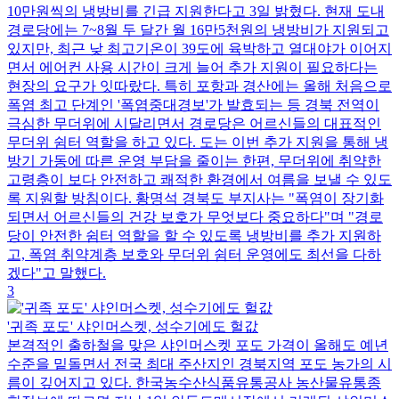
10만원씩의 냉방비를 긴급 지원한다고 3일 밝혔다. 현재 도내
경로당에는 7~8월 두 달간 월 16만5천원의 냉방비가 지원되고
있지만, 최근 낮 최고기온이 39도에 육박하고 열대야가 이어지
면서 에어컨 사용 시간이 크게 늘어 추가 지원이 필요하다는
현장의 요구가 잇따랐다. 특히 포항과 경산에는 올해 처음으로
폭염 최고 단계인 '폭염중대경보'가 발효되는 등 경북 전역이
극심한 무더위에 시달리면서 경로당은 어르신들의 대표적인
무더위 쉼터 역할을 하고 있다. 도는 이번 추가 지원을 통해 냉
방기 가동에 따른 운영 부담을 줄이는 한편, 무더위에 취약한
고령층이 보다 안전하고 쾌적한 환경에서 여름을 보낼 수 있도
록 지원할 방침이다. 황명석 경북도 부지사는 "폭염이 장기화
되면서 어르신들의 건강 보호가 무엇보다 중요하다"며 "경로
당이 안전한 쉼터 역할을 할 수 있도록 냉방비를 추가 지원하
고, 폭염 취약계층 보호와 무더위 쉼터 운영에도 최선을 다하
겠다"고 말했다.
3
'귀족 포도' 샤인머스켓, 성수기에도 헐값
본격적인 출하철을 맞은 샤인머스켓 포도 가격이 올해도 예년
수준을 밑돌면서 전국 최대 주산지인 경북지역 포도 농가의 시
름이 깊어지고 있다. 한국농수산식품유통공사 농산물유통종